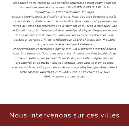
répondre à votre message. Les données collectées seront communiquées
aux seuls destinataires suivants: LIMAN BOUCHERIE 1 Pl. de la
République 22170 Châtelaudren-Plouagat
chez.christophe.chatelaudren@gmail.com. Vous disposez de droits d’accès,
de rectification, d’effacement, de portabilité, de limitation, d’opposition, de
retrait de votre consentement à tout moment et du droit d’introduire une
réclamation auprès d’une autorité de contrôle, ainsi que d’organiser le sort
de vos données post-mortem. Vous pouvez exercer ces droits par voie
postale à l'adresse 1 Pl. de la République 22170 Châtelaudren-Plouagat
ou par courrier électronique à l'adresse
chez.christophe.chatelaudren@gmail.com. Un justificatif d'identité pourra
vous être demandé. Nous conservons vos données pendant la période de
prise de contact puis pendant la durée de prescription légale aux fins
probatoires et de gestion des contentieux. Vous avez le droit de vous
inscrire sur la liste d'opposition au démarchage téléphonique, disponible à
cette adresse:
Bloctel.gouv.fr
. Consultez le site cnil.fr pour plus
d’informations sur vos droits.
Nous intervenons sur ces villes