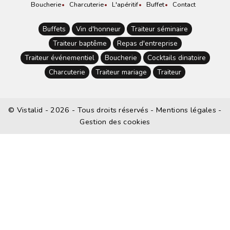
Boucherie
Charcuterie
L'apéritif
Buffet
Contact
Buffets
Vin d'honneur
Traiteur séminaire
Traiteur baptême
Repas d'entreprise
Traiteur événementiel
Boucherie
Cocktails dinatoire
Charcuterie
Traiteur mariage
Traiteur
©
Vistalid
- 2026 - Tous droits réservés -
Mentions légales
-
Gestion des cookies