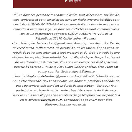
Envoyer
** Les données personnelles communiquées sont nécessaires aux fins de
vous contacter et sont enregistrées dans un fichier informatisé. Elles sont
destinées à LIMAN BOUCHERIE et ses sous-traitants dans le seul but de
répondre à votre message. Les données collectées seront communiquées
aux seuls destinataires suivants: LIMAN BOUCHERIE 1 Pl. de la
République 22170 Châtelaudren-Plouagat
chez.christophe.chatelaudren@gmail.com. Vous disposez de droits d’accès,
de rectification, d’effacement, de portabilité, de limitation, d’opposition, de
retrait de votre consentement à tout moment et du droit d’introduire une
réclamation auprès d’une autorité de contrôle, ainsi que d’organiser le sort
de vos données post-mortem. Vous pouvez exercer ces droits par voie
postale à l'adresse 1 Pl. de la République 22170 Châtelaudren-Plouagat
ou par courrier électronique à l'adresse
chez.christophe.chatelaudren@gmail.com. Un justificatif d'identité pourra
vous être demandé. Nous conservons vos données pendant la période de
prise de contact puis pendant la durée de prescription légale aux fins
probatoires et de gestion des contentieux. Vous avez le droit de vous
inscrire sur la liste d'opposition au démarchage téléphonique, disponible à
cette adresse:
Bloctel.gouv.fr
. Consultez le site cnil.fr pour plus
d’informations sur vos droits.