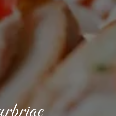
urbriac