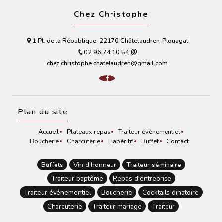
Chez Christophe
1 Pl. de la République, 22170 Châtelaudren-Plouagat
02 96 74 10 54
chez.christophe.chatelaudren@gmail.com
Plan du site
Accueil
Plateaux repas
Traiteur évènementiel
Boucherie
Charcuterie
L'apéritif
Buffet
Contact
Buffets
Vin d'honneur
Traiteur séminaire
Traiteur baptême
Repas d'entreprise
Traiteur événementiel
Boucherie
Cocktails dinatoire
Charcuterie
Traiteur mariage
Traiteur