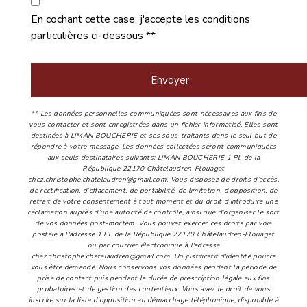
En cochant cette case, j'accepte les conditions
particulières ci-dessous **
Envoyer
** Les données personnelles communiquées sont nécessaires aux fins de
vous contacter et sont enregistrées dans un fichier informatisé. Elles sont
destinées à LIMAN BOUCHERIE et ses sous-traitants dans le seul but de
répondre à votre message. Les données collectées seront communiquées
aux seuls destinataires suivants: LIMAN BOUCHERIE 1 Pl. de la
République 22170 Châtelaudren-Plouagat
chez.christophe.chatelaudren@gmail.com. Vous disposez de droits d’accès,
de rectification, d’effacement, de portabilité, de limitation, d’opposition, de
retrait de votre consentement à tout moment et du droit d’introduire une
réclamation auprès d’une autorité de contrôle, ainsi que d’organiser le sort
de vos données post-mortem. Vous pouvez exercer ces droits par voie
postale à l'adresse 1 Pl. de la République 22170 Châtelaudren-Plouagat
ou par courrier électronique à l'adresse
chez.christophe.chatelaudren@gmail.com. Un justificatif d'identité pourra
vous être demandé. Nous conservons vos données pendant la période de
prise de contact puis pendant la durée de prescription légale aux fins
probatoires et de gestion des contentieux. Vous avez le droit de vous
inscrire sur la liste d'opposition au démarchage téléphonique, disponible à