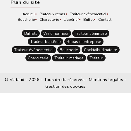
Plan du site
Accueil
Plateaux repas
Traiteur évènementiel
Boucherie
Charcuterie
L'apéritif
Buffet
Contact
Buffets
Vin d'honneur
Traiteur séminaire
Traiteur baptême
Repas d'entreprise
Traiteur événementiel
Boucherie
Cocktails dinatoire
Charcuterie
Traiteur mariage
Traiteur
©
Vistalid
- 2026 - Tous droits réservés -
Mentions légales
-
Gestion des cookies