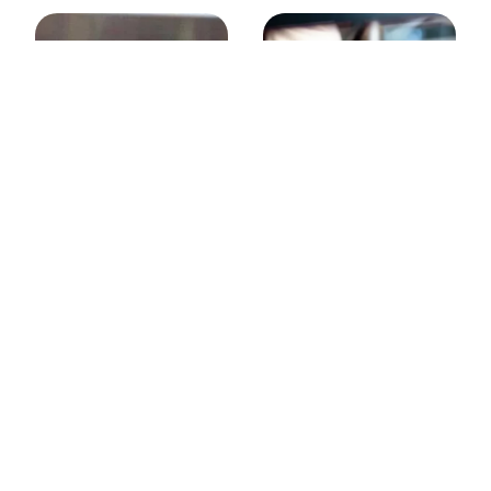
Boucherie
Traiteur événementiel