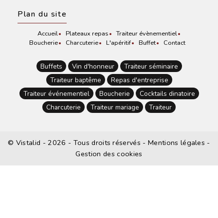
Plan du site
Accueil
Plateaux repas
Traiteur évènementiel
Boucherie
Charcuterie
L'apéritif
Buffet
Contact
Buffets
Vin d'honneur
Traiteur séminaire
Traiteur baptême
Repas d'entreprise
Traiteur événementiel
Boucherie
Cocktails dinatoire
Charcuterie
Traiteur mariage
Traiteur
©
Vistalid
- 2026 - Tous droits réservés -
Mentions légales
-
Gestion des cookies