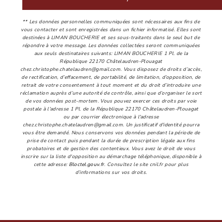
** Les données personnelles communiquées sont nécessaires aux fins de
vous contacter et sont enregistrées dans un fichier informatisé. Elles sont
destinées à LIMAN BOUCHERIE et ses sous-traitants dans le seul but de
répondre à votre message. Les données collectées seront communiquées
aux seuls destinataires suivants: LIMAN BOUCHERIE 1 Pl. de la
République 22170 Châtelaudren-Plouagat
chez.christophe.chatelaudren@gmail.com. Vous disposez de droits d’accès,
de rectification, d’effacement, de portabilité, de limitation, d’opposition, de
retrait de votre consentement à tout moment et du droit d’introduire une
réclamation auprès d’une autorité de contrôle, ainsi que d’organiser le sort
de vos données post-mortem. Vous pouvez exercer ces droits par voie
postale à l'adresse 1 Pl. de la République 22170 Châtelaudren-Plouagat
ou par courrier électronique à l'adresse
chez.christophe.chatelaudren@gmail.com. Un justificatif d'identité pourra
vous être demandé. Nous conservons vos données pendant la période de
prise de contact puis pendant la durée de prescription légale aux fins
probatoires et de gestion des contentieux. Vous avez le droit de vous
inscrire sur la liste d'opposition au démarchage téléphonique, disponible à
cette adresse:
Bloctel.gouv.fr
. Consultez le site cnil.fr pour plus
d’informations sur vos droits.