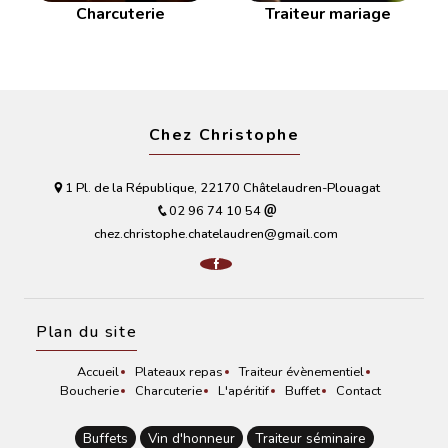
Charcuterie
Traiteur mariage
Chez Christophe
1 Pl. de la République, 22170 Châtelaudren-Plouagat
02 96 74 10 54
chez.christophe.chatelaudren@gmail.com
Plan du site
Accueil
Plateaux repas
Traiteur évènementiel
Boucherie
Charcuterie
L'apéritif
Buffet
Contact
Buffets
Vin d'honneur
Traiteur séminaire