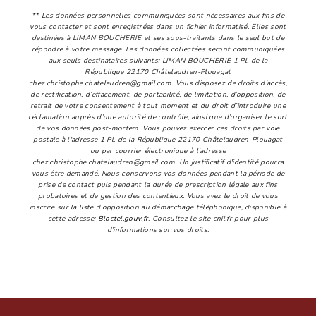
** Les données personnelles communiquées sont nécessaires aux fins de
vous contacter et sont enregistrées dans un fichier informatisé. Elles sont
destinées à LIMAN BOUCHERIE et ses sous-traitants dans le seul but de
répondre à votre message. Les données collectées seront communiquées
aux seuls destinataires suivants: LIMAN BOUCHERIE 1 Pl. de la
République 22170 Châtelaudren-Plouagat
chez.christophe.chatelaudren@gmail.com. Vous disposez de droits d’accès,
de rectification, d’effacement, de portabilité, de limitation, d’opposition, de
retrait de votre consentement à tout moment et du droit d’introduire une
réclamation auprès d’une autorité de contrôle, ainsi que d’organiser le sort
de vos données post-mortem. Vous pouvez exercer ces droits par voie
postale à l'adresse 1 Pl. de la République 22170 Châtelaudren-Plouagat
ou par courrier électronique à l'adresse
chez.christophe.chatelaudren@gmail.com. Un justificatif d'identité pourra
vous être demandé. Nous conservons vos données pendant la période de
prise de contact puis pendant la durée de prescription légale aux fins
probatoires et de gestion des contentieux. Vous avez le droit de vous
inscrire sur la liste d'opposition au démarchage téléphonique, disponible à
cette adresse:
Bloctel.gouv.fr
. Consultez le site cnil.fr pour plus
d’informations sur vos droits.