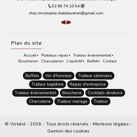
02 96 74 10 54
chez.christophe.chatelaudren@gmail.com
Plan du site
Accueil
Plateaux repas
Traiteur évènementiel
Boucherie
Charcuterie
L'apéritif
Buffet
Contact
Buffets
Vin d'honneur
Traiteur séminaire
Traiteur baptême
Repas d'entreprise
Traiteur événementiel
Boucherie
Cocktails dinatoire
Charcuterie
Traiteur mariage
Traiteur
©
Vistalid
- 2026 - Tous droits réservés -
Mentions légales
-
Gestion des cookies