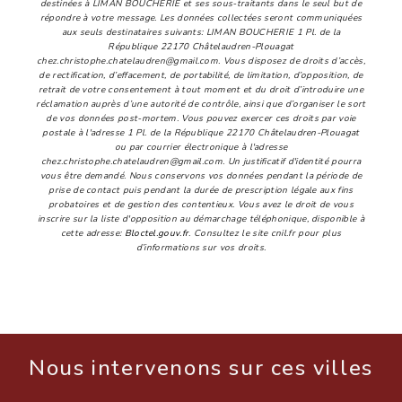
destinées à LIMAN BOUCHERIE et ses sous-traitants dans le seul but de
répondre à votre message. Les données collectées seront communiquées
aux seuls destinataires suivants: LIMAN BOUCHERIE 1 Pl. de la
République 22170 Châtelaudren-Plouagat
chez.christophe.chatelaudren@gmail.com. Vous disposez de droits d’accès,
de rectification, d’effacement, de portabilité, de limitation, d’opposition, de
retrait de votre consentement à tout moment et du droit d’introduire une
réclamation auprès d’une autorité de contrôle, ainsi que d’organiser le sort
de vos données post-mortem. Vous pouvez exercer ces droits par voie
postale à l'adresse 1 Pl. de la République 22170 Châtelaudren-Plouagat
ou par courrier électronique à l'adresse
chez.christophe.chatelaudren@gmail.com. Un justificatif d'identité pourra
vous être demandé. Nous conservons vos données pendant la période de
prise de contact puis pendant la durée de prescription légale aux fins
probatoires et de gestion des contentieux. Vous avez le droit de vous
inscrire sur la liste d'opposition au démarchage téléphonique, disponible à
cette adresse:
Bloctel.gouv.fr
. Consultez le site cnil.fr pour plus
d’informations sur vos droits.
Nous intervenons sur ces villes