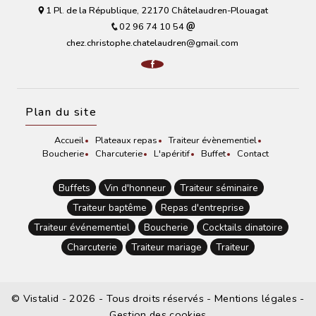
1 Pl. de la République, 22170 Châtelaudren-Plouagat
02 96 74 10 54
chez.christophe.chatelaudren@gmail.com
Plan du site
Accueil
Plateaux repas
Traiteur évènementiel
Boucherie
Charcuterie
L'apéritif
Buffet
Contact
Buffets
Vin d'honneur
Traiteur séminaire
Traiteur baptême
Repas d'entreprise
Traiteur événementiel
Boucherie
Cocktails dinatoire
Charcuterie
Traiteur mariage
Traiteur
©
Vistalid
- 2026 - Tous droits réservés -
Mentions légales
-
Gestion des cookies